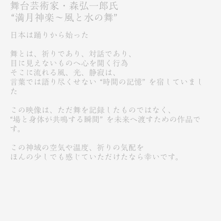
舞台芸術家・森弘一郎氏
“満月神楽～風と水の舞”
日本は踊りから始った
舞とは、祈りであり、対話であり、
目に見えないものへ心を開く行為
そこに流れる風、光、静寂は、
言葉では語り尽くせない “時間の記憶” を宿していまし
た
この映像は、ただ舞を記録したものではなく、
“場と身体が共鳴する瞬間” を未来へ渡すための作品で
す。
この神域の空気や温度、祈りの気配を
ほんの少しでも感じていただけたなら幸いです。