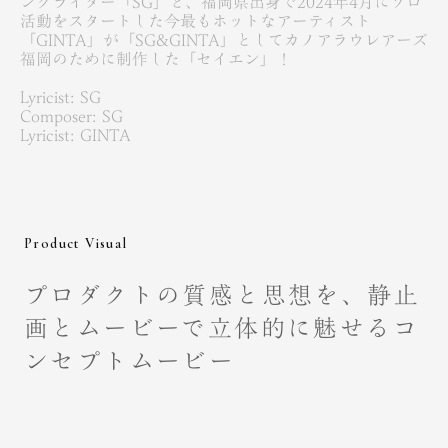
ングライター「SG」と、福岡県出身で2024年4月にソロ
活動をスタートした今最もホットなアーティスト
「GINTA」が「SG&GINTA」としてカノアラウレアーズ
福岡のために制作した「セイエン」！
Lyricist: SG
Composer: SG
Lyricist: GINTA
Product Visual
プロダクトの質感と思想を、静止
画とムービーで立体的に魅せるコ
ンセプトムービー