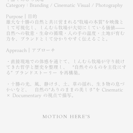
Category：Branding / Cinematic Visual / Photography
Purpose｜目的
雄大な十勝の自然と共に営まれる“牧場の本質”を映像と
して可視化し、しんむら牧場が大切にしている価値——
自然への敬意・生命の循環・人の手の温度・土地が育む
力を、ブランドとして分かりやすく伝えること。
Approach｜アプローチ
・直接現地での体感を通じて、しんむら牧場が守り続け
てきた哲学と歴史を整理し、 “自然そのものを主役にす
る” ブランドストーリー を再構築。
・十勝の光、風、静けさ、土、草の揺れ、生き物の息づ
かいなど、 自然の“ありのままの美しさ”を Cinematic
× Documentary の視点で描写。
MOTION HERE’S