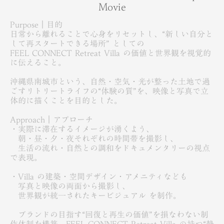
Movie
Purpose｜目的
日常から離れることで心身をリセットし、“新しい自分と
して再スタートできる場所” としての
FEEL CONNECT Retreat Villa の価値と世界観を視覚的
に伝えること。
沖縄県南城市という、自然・空気・光が整った土地で過
ごすリトリートライフの“体験の質”を、映像と写真で立
体的に描くことを目的とした。
Approach｜アプローチ
・実際に滞在するイメージが湧くよう、
朝・昼・夕・夜それぞれの時間帯を撮影し、
生活の流れ・自然との調和をドキュメンタリーの視点
で表現。
・Villa の建築・空間デザイン・アメニティなども
写真と映像の両面から撮影し、
世界観が統一されたキービジュアル を制作。
ブランドの目指す“回復と再生の価値”を損なわない制